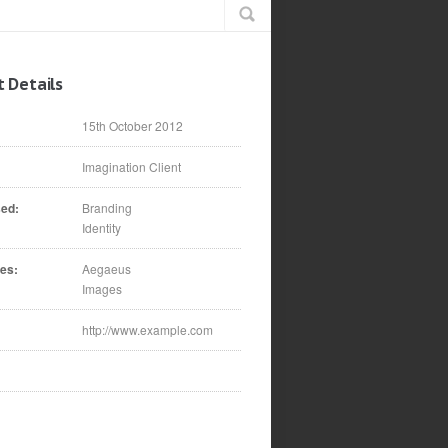
t Details
15th October 2012
Imagination Client
sed:
Branding
Identity
es:
Aegaeus
Images
http://www.example.com