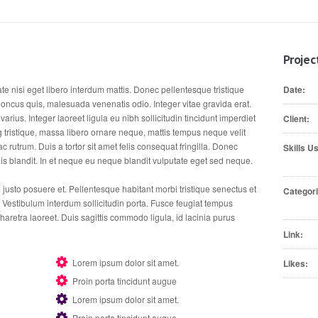
Projec
ate nisi eget libero interdum mattis. Donec pellentesque tristique
Date:
oncus quis, malesuada venenatis odio. Integer vitae gravida erat.
ius. Integer laoreet ligula eu nibh sollicitudin tincidunt imperdiet
Client:
ng tristique, massa libero ornare neque, mattis tempus neque velit
c rutrum. Duis a tortor sit amet felis consequat fringilla. Donec
Skills U
lis blandit. In et neque eu neque blandit vulputate eget sed neque.
 justo posuere et. Pellentesque habitant morbi tristique senectus et
Categori
Vestibulum interdum sollicitudin porta. Fusce feugiat tempus
aretra laoreet. Duis sagittis commodo ligula, id lacinia purus
Link:
Lorem ipsum dolor sit amet.
Likes:
Proin porta tincidunt augue
Lorem ipsum dolor sit amet.
Proin porta tincidunt augue