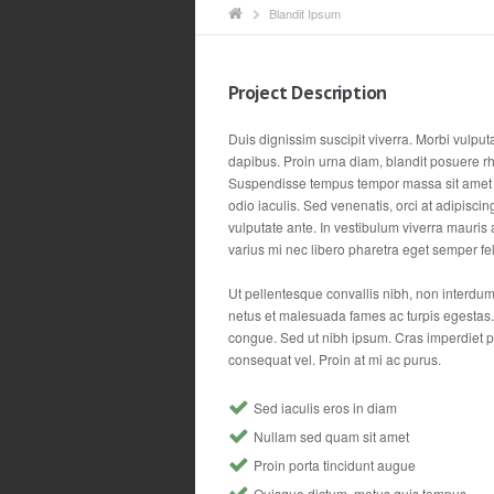
Blandit Ipsum
Project Description
Duis dignissim suscipit viverra. Morbi vulput
dapibus. Proin urna diam, blandit posuere rh
Suspendisse tempus tempor massa sit amet var
odio iaculis. Sed venenatis, orci at adipisci
vulputate ante. In vestibulum viverra mauris a
varius mi nec libero pharetra eget semper fe
Ut pellentesque convallis nibh, non interdum
netus et malesuada fames ac turpis egestas. 
congue. Sed ut nibh ipsum. Cras imperdiet ph
consequat vel. Proin at mi ac purus.
Sed iaculis eros in diam
Nullam sed quam sit amet
Proin porta tincidunt augue
Quisque dictum, metus quis tempus